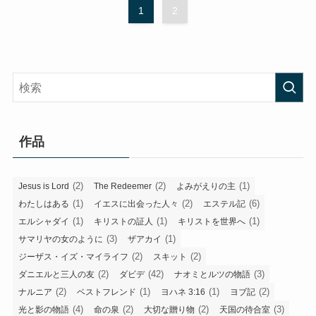
1
2
作品
(2)
(2)
(1)
Jesus is Lord
The Redeemer
よみがえりの主
(1)
(2)
(6)
わたしはある
イエスに出会った人々
エステル記
(1)
(1)
(1)
エルシャダイ
キリストの証人
キリストを世界へ
(3)
(1)
サマリヤの女のように
ザアカイ
(2)
(2)
ジーザス・イズ・マイライフ
スキット
(2)
(42)
(3)
ダニエルと三人の友
ダビデ
ナオミとルツの物語
(2)
(1)
(1)
(2)
ナルニア
ベストフレンド
ヨハネ 3:16
ヨブ記
(4)
(2)
(2)
(3)
光と影の物語
命の泉
大切な贈り物
天国の待合室