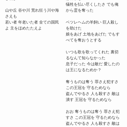
犠牲を払い尽くしたさ でも俺
山や丘 谷や川 荒れ狂う川や海
から霊を奪った
さえも
若い者 年老いた者 全ての国民
ベツレヘムの羊飼い 巨人殺し
よ 主をほめたたえよ
を助けた
娘をあげ 土地をあげた でもす
べてを奪おうとする
いつも歌を歌ってくれた 裏切
るなんて知らなかった
息子だった 今は敵だ 愛したの
は王になるためか？
奪うものは奪う 罪さえ犯すさ
この王冠を 守るためなら
盗んでやるさ 人も殺すさ 敵は
潰す 王冠を 守るためなら
おお 奪うものは奪う 罪さえ犯
すさ この王冠を 守るためなら
盗んでやるさ 人も殺すさ 敵は