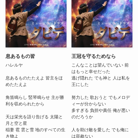
息あるもの皆
王冠を守るためなら
ハレルヤ
こんなことは望んでいない 前
はもっと幸せだった
息あるものたたえよ 皆主をほ
逃げ隠れた でも神と 人は私を
めたたえよ
王にした
角笛鳴らし 竪琴鳴らせ 主が勝
努力した 歌おうと でもメロデ
利を収められたから
ィーが分からない
多すぎる 負担や責任 俺が悪い
天は栄光を語り告げる 太陽と
のだろうか
月と空と星
稲妻 雹 雲と雪 地のすべての生
人を助け敵を愛した でも俺に
き物よ
は容赦ない