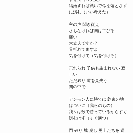
結婚すれば戦いで命を落とさず
に済む（いい考えだ）
主の声 聞き従え
さもなければ国は亡びる
痛い
大丈夫ですか？
骨折れてますよ
気を付けて（気を付けろ）
忘れられ 子供も生まれない 寂
しい
ただ独り 道を見失う
闇の中で
アンモン人に勝てば 約束の地
はついに（我らのもの）
我々は数で勝っているからすぐ
済むはず（すぐ勝つ）
門 破り 城 崩し 勇士たちを 送