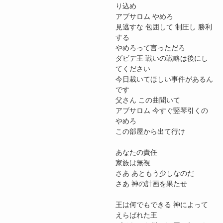
り込め
アブサロム やめろ
見逃すな 包囲して 制圧し 勝利
する
やめろって言っただろ
ダビデ王 戦いの戦略は後にし
てください
今日裁いてほしい事件があるん
です
父さん この曲聞いて
アブサロム 今すぐ竪琴引くの
やめろ
この部屋から出て行け
あなたの責任
家族は無視
さあ あともう少しなのだ
さあ 神の計画を果たせ
王は何でもできる 神によって
えらばれた王