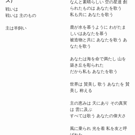
ズ）
なんと素晴らしい 空の星達 創
られたものは あなたを歌う
戦いは
私も共に あなたを歌う
戦いは 主のもの
鹿が水を慕うように わがたま
主は羊飼い
しいはあなたを慕う
被造物と共に あなたを歌う あ
なたを歌う
あなたは海を命で満たし 山を
築き丘を彫られた
だから私も あなたを歌う
世界は 賛美し 歌う あなたを 賛
美し 称える
主の恵みは 天にあり その真実
は 雲に及ぶ
すべては歌う あなたの偉大さ
風に乗られ 光を着 私を友と呼
ばれた