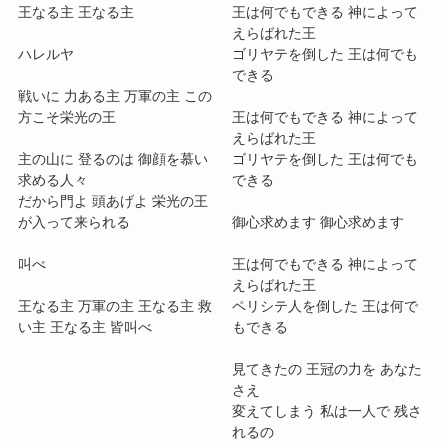
王なる主 王なる主
王は何でもできる 神によって
えらばれた王
ハレルヤ
ゴリヤテを倒した 王は何でも
できる
戦いに 力ある主 万軍の主 この
方こそ栄光の王
王は何でもできる 神によって
えらばれた王
主の山に 登るのは 御顔を慕い
ゴリヤテを倒した 王は何でも
求める人々
できる
だから門よ 頭あげよ 栄光の王
が入って来られる
御心求めます 御心求めます
叫べ
王は何でもできる 神によって
えらばれた王
王なる主 万軍の主 王なる主 救
ペリシテ人を倒した 王は何で
い主 王なる主 皆叫べ
もできる
見てきたの 王冠の力を あなた
さえ
変えてしまう 私は一人で 残さ
れるの