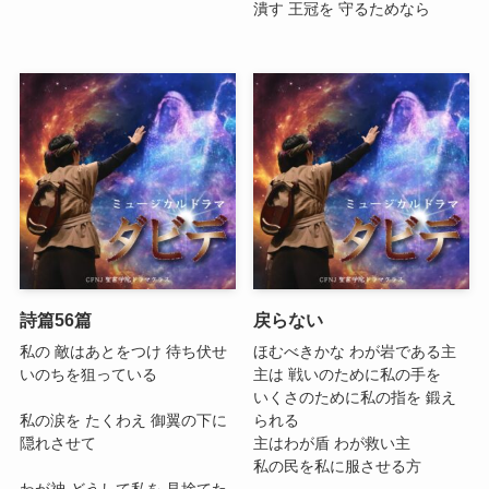
潰す 王冠を 守るためなら
詩篇56篇
戻らない
私の 敵はあとをつけ 待ち伏せ
ほむべきかな わが岩である主
いのちを狙っている
主は 戦いのために私の手を
いくさのために私の指を 鍛え
私の涙を たくわえ 御翼の下に
られる
隠れさせて
主はわが盾 わが救い主
私の民を私に服させる方
わが神 どうして私を 見捨てた