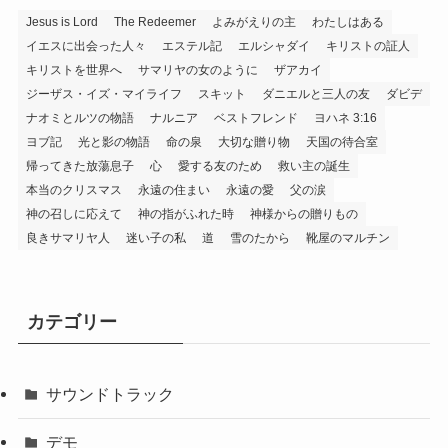
Jesus is Lord
The Redeemer
よみがえりの主
わたしはある
イエスに出会った人々
エステル記
エルシャダイ
キリストの証人
キリストを世界へ
サマリヤの女のように
ザアカイ
ジーザス・イズ・マイライフ
スキット
ダニエルと三人の友
ダビデ
ナオミとルツの物語
ナルニア
ベストフレンド
ヨハネ 3:16
ヨブ記
光と影の物語
命の泉
大切な贈り物
天国の待合室
帰ってきた放蕩息子
心
愛する友のため
救い主の誕生
本当のクリスマス
永遠の住まい
永遠の愛
父の涙
神の召しに応えて
神の指がふれた時
神様からの贈りもの
良きサマリヤ人
迷い子の私
道
雪のたから
靴屋のマルチン
カテゴリー
サウンドトラック
デモ