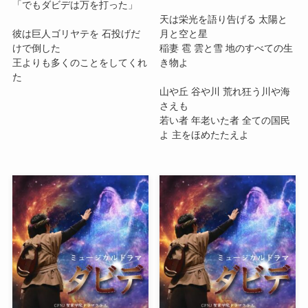
「でもダビデは万を打った」
天は栄光を語り告げる 太陽と
彼は巨人ゴリヤテを 石投げだ
月と空と星
けで倒した
稲妻 雹 雲と雪 地のすべての生
王よりも多くのことをしてくれ
き物よ
た
山や丘 谷や川 荒れ狂う川や海
さえも
若い者 年老いた者 全ての国民
よ 主をほめたたえよ