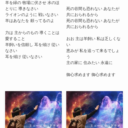
羊を緑の 牧場に伏させ 水のほ
とりに 導きなさい
死の谷間も恐れない あなたが
ライオンのように 戦いなさい
共におられるから
羊はあなたを 頼ってるのよ
死の谷間も恐れない あなたが
共におられるから
力は 主からのもの 導くことは
愛すること
おお 主は羊飼い 私は乏しくな
羊飼いを信頼し 耳を傾け 従い
い
なさい
恵みが 私を追って来るでしょ
耳を傾け 従いなさい
う
主の家に 住みたい 永遠に
御心求めます 御心求めます