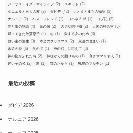
(2)
(2)
ジーザス・イズ・マイライフ
スキット
(2)
(42)
(3)
ダニエルと三人の友
ダビデ
ナオミとルツの物語
(2)
(1)
(1)
(2)
ナルニア
ベストフレンド
ヨハネ 3:16
ヨブ記
(4)
(2)
(2)
(3)
光と影の物語
命の泉
大切な贈り物
天国の待合室
(2)
(1)
(3)
帰ってきた放蕩息子
心
愛する友のため
(3)
(2)
(1)
救い主の誕生
本当のクリスマス
永遠の住まい
(6)
(1)
(3)
永遠の愛
父の涙
神の召しに応えて
(2)
(1)
(1)
神の指がふれた時
神様からの贈りもの
良きサマリヤ人
(2)
(1)
(1)
(1)
迷い子の私
道
雪のたから
靴屋のマルチン
最近の投稿
ダビデ 2026
ナルニア 2026