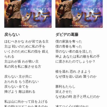
戻らない
ダビデの葛藤
ほむべきかな わが岩である主
僕の家族を奪った
主は 戦いのために私の手を
僕の青春も奪った
いくさのために私の指を 鍛え
罪のない者の血を流した
られる
神よ あなたは私の敵を私の手
主はわが盾 わが救い主
に渡されたのでしょうか？
私の民を私に服させる方
槍を逃れ 恐れ さまよう
戻らない 主が共に
なぜ僕を追い詰め 襲うのか
おられる もう恐れない
戻らない 全てを
勝利もたらし
捧げよう 敵は崩れる
栄えさせた
なぜあの時 息子と呼んだのか
私は山に向かって目を上げる
私の助けはどこから来るのか
凍てつく心は嘘ばかり