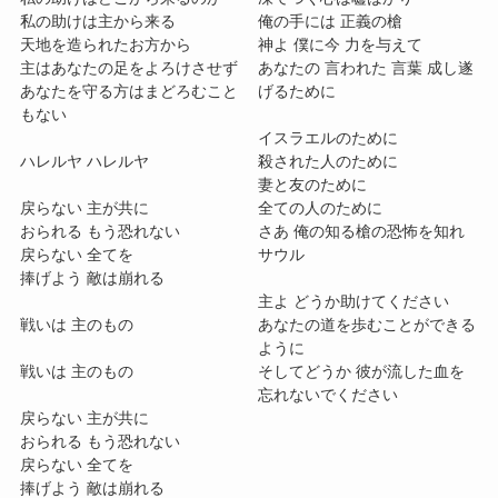
私の助けは主から来る
俺の手には 正義の槍
天地を造られたお方から
神よ 僕に今 力を与えて
主はあなたの足をよろけさせず
あなたの 言われた 言葉 成し遂
あなたを守る方はまどろむこと
げるために
もない
イスラエルのために
ハレルヤ ハレルヤ
殺された人のために
妻と友のために
戻らない 主が共に
全ての人のために
おられる もう恐れない
さあ 俺の知る槍の恐怖を知れ
戻らない 全てを
サウル
捧げよう 敵は崩れる
主よ どうか助けてください
戦いは 主のもの
あなたの道を歩むことができる
ように
戦いは 主のもの
そしてどうか 彼が流した血を
忘れないでください
戻らない 主が共に
おられる もう恐れない
戻らない 全てを
捧げよう 敵は崩れる