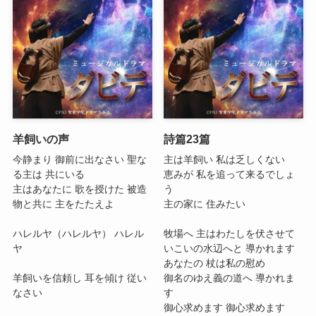
羊飼いの声
詩篇23篇
今静まり 御前に出なさい 聖な
主は羊飼い 私は乏しくない
る主は 共にいる
恵みが 私を追って来るでしょ
主はあなたに 歌を授けた 被造
う
物と共に 主をたたえよ
主の家に 住みたい
ハレルヤ（ハレルヤ） ハレル
牧場へ 主はわたしを伏させて
ヤ
いこいの水辺へと 導かれます
あなたの 杖は私の慰め
羊飼いを信頼し 耳を傾け 従い
御名のゆえ義の道へ 導かれま
なさい
す
御心求めます 御心求めます