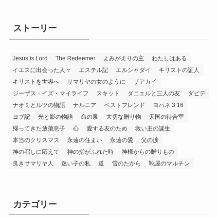
ストーリー
Jesus is Lord
The Redeemer
よみがえりの主
わたしはある
イエスに出会った人々
エステル記
エルシャダイ
キリストの証人
キリストを世界へ
サマリヤの女のように
ザアカイ
ジーザス・イズ・マイライフ
スキット
ダニエルと三人の友
ダビデ
ナオミとルツの物語
ナルニア
ベストフレンド
ヨハネ 3:16
ヨブ記
光と影の物語
命の泉
大切な贈り物
天国の待合室
帰ってきた放蕩息子
心
愛する友のため
救い主の誕生
本当のクリスマス
永遠の住まい
永遠の愛
父の涙
神の召しに応えて
神の指がふれた時
神様からの贈りもの
良きサマリヤ人
迷い子の私
道
雪のたから
靴屋のマルチン
カテゴリー