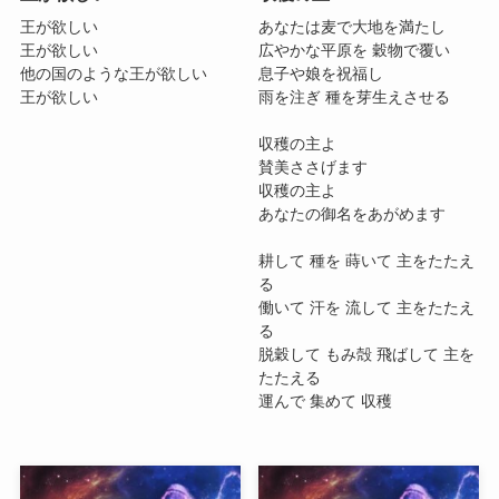
王が欲しい
あなたは麦で大地を満たし
王が欲しい
広やかな平原を 穀物で覆い
他の国のような王が欲しい
息子や娘を祝福し
王が欲しい
雨を注ぎ 種を芽生えさせる
収穫の主よ
賛美ささげます
収穫の主よ
あなたの御名をあがめます
耕して 種を 蒔いて 主をたたえ
る
働いて 汗を 流して 主をたたえ
る
脱穀して もみ殻 飛ばして 主を
たたえる
運んで 集めて 収穫