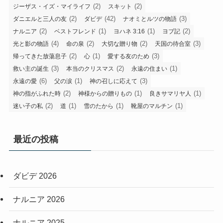
(2)
(2)
ジーザス・イズ・マイライフ
スキット
(2)
(42)
(3)
ダニエルと三人の友
ダビデ
ナオミとルツの物語
(2)
(1)
(1)
(2)
ナルニア
ベストフレンド
ヨハネ 3:16
ヨブ記
(4)
(2)
(2)
(3)
光と影の物語
命の泉
大切な贈り物
天国の待合室
(2)
(1)
(3)
帰ってきた放蕩息子
心
愛する友のため
(3)
(2)
(1)
救い主の誕生
本当のクリスマス
永遠の住まい
(6)
(1)
(3)
永遠の愛
父の涙
神の召しに応えて
(2)
(1)
(1)
神の指がふれた時
神様からの贈りもの
良きサマリヤ人
(2)
(1)
(1)
(1)
迷い子の私
道
雪のたから
靴屋のマルチン
最近の投稿
ダビデ 2026
ナルニア 2026
ナルニア 2025