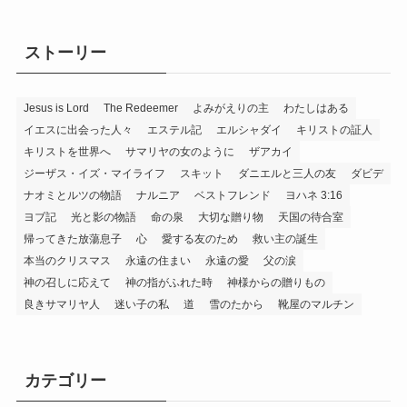
ストーリー
Jesus is Lord
The Redeemer
よみがえりの主
わたしはある
イエスに出会った人々
エステル記
エルシャダイ
キリストの証人
キリストを世界へ
サマリヤの女のように
ザアカイ
ジーザス・イズ・マイライフ
スキット
ダニエルと三人の友
ダビデ
ナオミとルツの物語
ナルニア
ベストフレンド
ヨハネ 3:16
ヨブ記
光と影の物語
命の泉
大切な贈り物
天国の待合室
帰ってきた放蕩息子
心
愛する友のため
救い主の誕生
本当のクリスマス
永遠の住まい
永遠の愛
父の涙
神の召しに応えて
神の指がふれた時
神様からの贈りもの
良きサマリヤ人
迷い子の私
道
雪のたから
靴屋のマルチン
カテゴリー