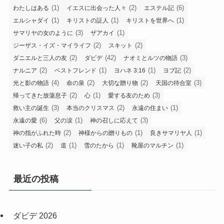
(1)
(2)
(6)
わたしはある
イエスに出会った人々
エステル記
(1)
(1)
(1)
エルシャダイ
キリストの証人
キリストを世界へ
(3)
(1)
サマリヤの女のように
ザアカイ
(2)
(2)
ジーザス・イズ・マイライフ
スキット
(2)
(42)
(3)
ダニエルと三人の友
ダビデ
ナオミとルツの物語
(2)
(1)
(1)
(2)
ナルニア
ベストフレンド
ヨハネ 3:16
ヨブ記
(4)
(2)
(2)
(3)
光と影の物語
命の泉
大切な贈り物
天国の待合室
(2)
(1)
(3)
帰ってきた放蕩息子
心
愛する友のため
(3)
(2)
(1)
救い主の誕生
本当のクリスマス
永遠の住まい
(6)
(1)
(3)
永遠の愛
父の涙
神の召しに応えて
(2)
(1)
(1)
神の指がふれた時
神様からの贈りもの
良きサマリヤ人
(2)
(1)
(1)
(1)
迷い子の私
道
雪のたから
靴屋のマルチン
最近の投稿
ダビデ 2026