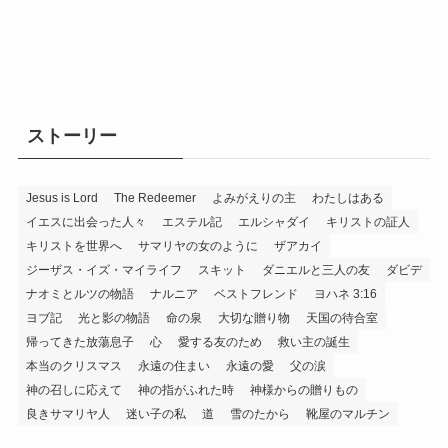
ストーリー
Jesus is Lord
The Redeemer
よみがえりの主
わたしはある
イエスに出会った人々
エステル記
エルシャダイ
キリストの証人
キリストを世界へ
サマリヤの女のように
ザアカイ
ジーザス・イズ・マイライフ
スキット
ダニエルと三人の友
ダビデ
ナオミとルツの物語
ナルニア
ベストフレンド
ヨハネ 3:16
ヨブ記
光と影の物語
命の泉
大切な贈り物
天国の待合室
帰ってきた放蕩息子
心
愛する友のため
救い主の誕生
本当のクリスマス
永遠の住まい
永遠の愛
父の涙
神の召しに応えて
神の指がふれた時
神様からの贈りもの
良きサマリヤ人
迷い子の私
道
雪のたから
靴屋のマルチン