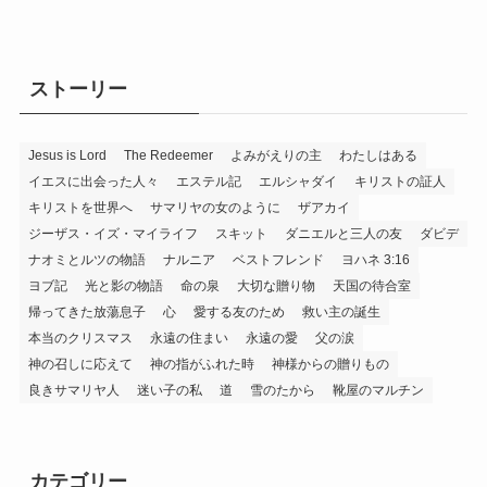
ストーリー
Jesus is Lord
The Redeemer
よみがえりの主
わたしはある
イエスに出会った人々
エステル記
エルシャダイ
キリストの証人
キリストを世界へ
サマリヤの女のように
ザアカイ
ジーザス・イズ・マイライフ
スキット
ダニエルと三人の友
ダビデ
ナオミとルツの物語
ナルニア
ベストフレンド
ヨハネ 3:16
ヨブ記
光と影の物語
命の泉
大切な贈り物
天国の待合室
帰ってきた放蕩息子
心
愛する友のため
救い主の誕生
本当のクリスマス
永遠の住まい
永遠の愛
父の涙
神の召しに応えて
神の指がふれた時
神様からの贈りもの
良きサマリヤ人
迷い子の私
道
雪のたから
靴屋のマルチン
カテゴリー