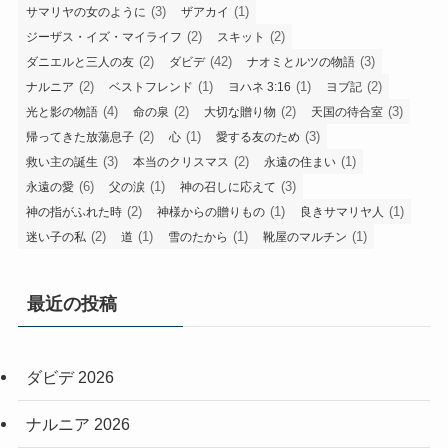
(3)
(1)
サマリヤの女のように
ザアカイ
(2)
(2)
ジーザス・イズ・マイライフ
スキット
(2)
(42)
(3)
ダニエルと三人の友
ダビデ
ナオミとルツの物語
(2)
(1)
(1)
(2)
ナルニア
ベストフレンド
ヨハネ 3:16
ヨブ記
(4)
(2)
(2)
(3)
光と影の物語
命の泉
大切な贈り物
天国の待合室
(2)
(1)
(3)
帰ってきた放蕩息子
心
愛する友のため
(3)
(2)
(1)
救い主の誕生
本当のクリスマス
永遠の住まい
(6)
(1)
(3)
永遠の愛
父の涙
神の召しに応えて
(2)
(1)
(1)
神の指がふれた時
神様からの贈りもの
良きサマリヤ人
(2)
(1)
(1)
(1)
迷い子の私
道
雪のたから
靴屋のマルチン
最近の投稿
ダビデ 2026
ナルニア 2026