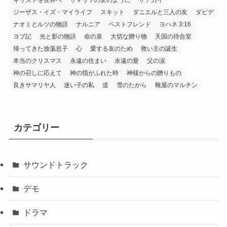
キリストを世界へ
サマリヤの女のように
ザアカイ
ジーザス・イズ・マイライフ
スキット
ダニエルと三人の友
ダビデ
ナオミとルツの物語
ナルニア
ベストフレンド
ヨハネ 3:16
ヨブ記
光と影の物語
命の泉
大切な贈り物
天国の待合室
帰ってきた放蕩息子
心
愛する友のため
救い主の誕生
本当のクリスマス
永遠の住まい
永遠の愛
父の涙
神の召しに応えて
神の指がふれた時
神様からの贈りもの
良きサマリヤ人
迷い子の私
道
雪のたから
靴屋のマルチン
カテゴリー
サウンドトラック
デモ
ドラマ