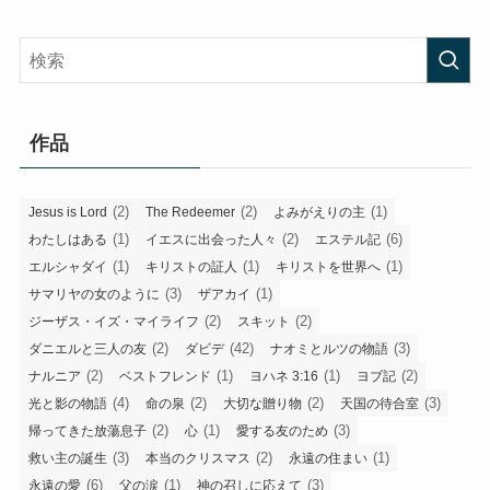
作品
(2)
(2)
(1)
Jesus is Lord
The Redeemer
よみがえりの主
(1)
(2)
(6)
わたしはある
イエスに出会った人々
エステル記
(1)
(1)
(1)
エルシャダイ
キリストの証人
キリストを世界へ
(3)
(1)
サマリヤの女のように
ザアカイ
(2)
(2)
ジーザス・イズ・マイライフ
スキット
(2)
(42)
(3)
ダニエルと三人の友
ダビデ
ナオミとルツの物語
(2)
(1)
(1)
(2)
ナルニア
ベストフレンド
ヨハネ 3:16
ヨブ記
(4)
(2)
(2)
(3)
光と影の物語
命の泉
大切な贈り物
天国の待合室
(2)
(1)
(3)
帰ってきた放蕩息子
心
愛する友のため
(3)
(2)
(1)
救い主の誕生
本当のクリスマス
永遠の住まい
(6)
(1)
(3)
永遠の愛
父の涙
神の召しに応えて