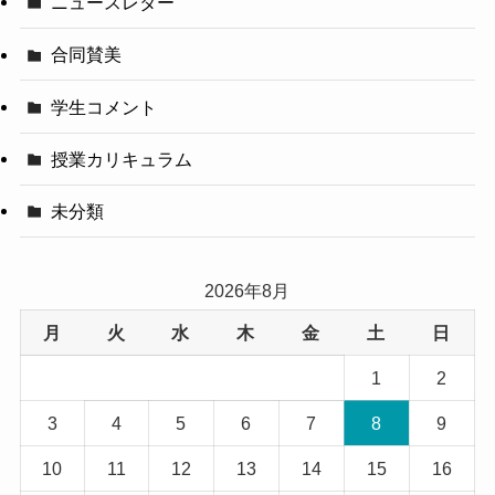
ニュースレター
合同賛美
学生コメント
授業カリキュラム
未分類
2026年8月
月
火
水
木
金
土
日
1
2
3
4
5
6
7
8
9
10
11
12
13
14
15
16