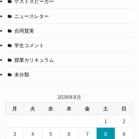
ゲストスピーカー
ニュースレター
合同賛美
学生コメント
授業カリキュラム
未分類
2026年8月
月
火
水
木
金
土
日
1
2
3
4
5
6
7
8
9